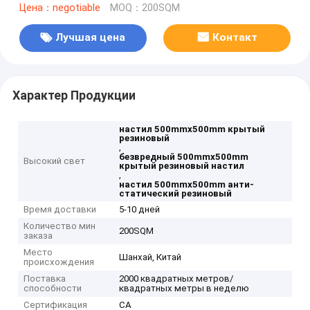
Цена：negotiable
MOQ：200SQM
Лучшая цена
Контакт
Характер Продукции
настил 500mmx500mm крытый
резиновый
,
безвредный 500mmx500mm
Высокий свет
крытый резиновый настил
,
настил 500mmx500mm анти-
статический резиновый
Время доставки
5-10 дней
Количество мин
200SQM
заказа
Место
Шанхай, Китай
происхождения
Поставка
2000 квадратных метров/
способности
квадратных метры в неделю
Сертификация
CA