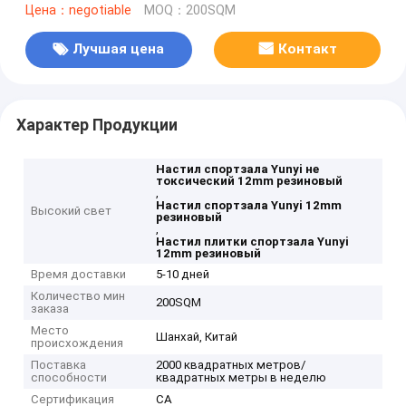
Цена：negotiable
MOQ：200SQM
Лучшая цена
Контакт
Характер Продукции
Настил спортзала Yunyi не
токсический 12mm резиновый
,
Настил спортзала Yunyi 12mm
Высокий свет
резиновый
,
Настил плитки спортзала Yunyi
12mm резиновый
Время доставки
5-10 дней
Количество мин
200SQM
заказа
Место
Шанхай, Китай
происхождения
Поставка
2000 квадратных метров/
способности
квадратных метры в неделю
Сертификация
CA