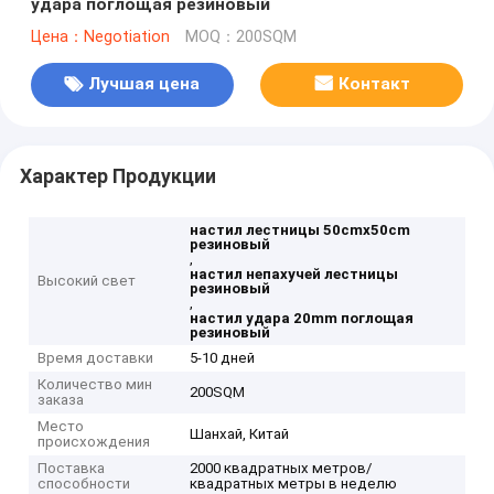
удара поглощая резиновый
Цена：Negotiation
MOQ：200SQM
Лучшая цена
Контакт
Характер Продукции
настил лестницы 50cmx50cm
резиновый
,
настил непахучей лестницы
Высокий свет
резиновый
,
настил удара 20mm поглощая
резиновый
Время доставки
5-10 дней
Количество мин
200SQM
заказа
Место
Шанхай, Китай
происхождения
Поставка
2000 квадратных метров/
способности
квадратных метры в неделю