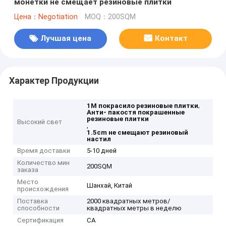
монетки не смещает резиновые плитки
Цена：Negotiation
MOQ：200SQM
Лучшая цена
Контакт
Характер Продукции
,
1M покрасило резиновые плитки
Анти- пакостя покрашенные
резиновые плитки
Высокий свет
,
1.5cm не смещают резиновый
настил
Время доставки
5-10 дней
Количество мин
200SQM
заказа
Место
Шанхай, Китай
происхождения
Поставка
2000 квадратных метров/
способности
квадратных метры в неделю
Сертификация
CA